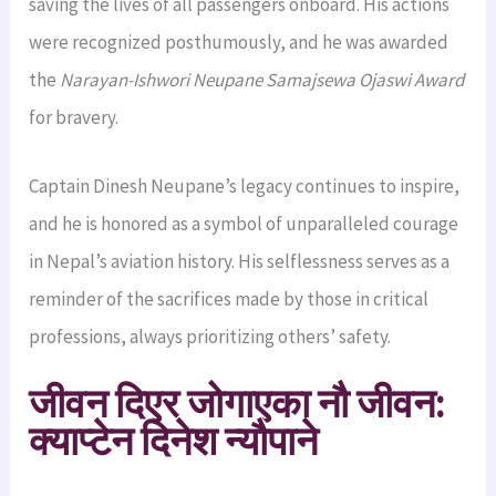
saving the lives of all passengers onboard. His actions
were recognized posthumously, and he was awarded
the
Narayan-Ishwori Neupane Samajsewa Ojaswi Award
for bravery.
Captain Dinesh Neupane’s legacy continues to inspire,
and he is honored as a symbol of unparalleled courage
in Nepal’s aviation history. His selflessness serves as a
reminder of the sacrifices made by those in critical
professions, always prioritizing others’ safety.
जीवन दिएर जोगाएका नौ जीवन:
क्याप्टेन दिनेश न्यौपाने